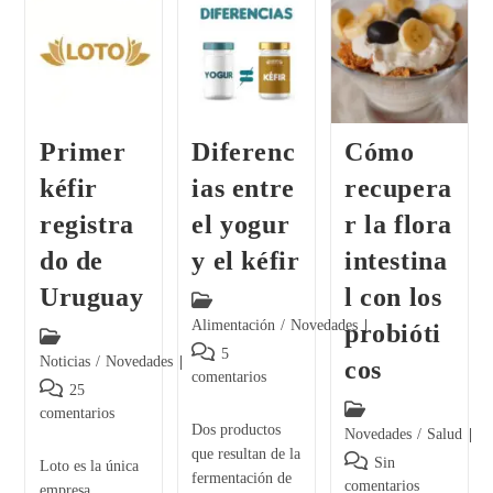
Primer
Diferenc
Cómo
kéfir
ias entre
recupera
registra
el yogur
r la flora
do de
y el kéfir
intestina
Uruguay
l con los
Alimentación
/
Novedades
probióti
5
Noticias
/
Novedades
cos
comentarios
25
comentarios
Dos productos
Novedades
/
Salud
que resultan de la
Sin
Loto es la única
fermentación de
comentarios
empresa