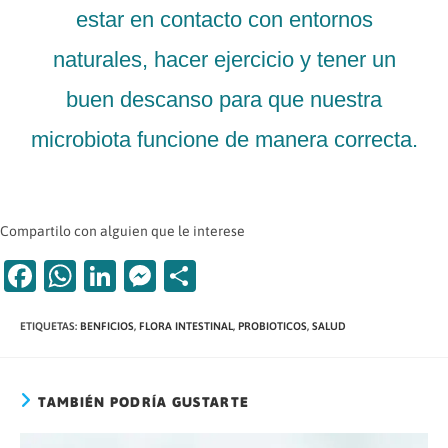
estar en contacto con entornos
naturales, hacer ejercicio y tener un
buen descanso para que nuestra
microbiota funcione de manera correcta.
Compartilo con alguien que le interese
Fa
W
Li
M
C
c
h
n
es
o
ETIQUETAS
:
BENFICIOS
,
FLORA INTESTINAL
,
PROBIOTICOS
,
SALUD
e
at
k
se
m
b
s
e
n
p
o
A
dI
g
ar
TAMBIÉN PODRÍA GUSTARTE
o
p
n
er
tir