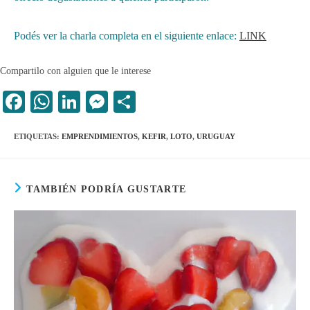
Podés ver la charla completa en el siguiente enlace:
LINK
Compartilo con alguien que le interese
Fa
W
Li
M
C
ce
ha
nk
es
o
ETIQUETAS
:
EMPRENDIMIENTOS
,
KEFIR
,
LOTO
,
URUGUAY
bo
ts
ed
se
m
ok
A
In
ng
pa
pp
er
rti
TAMBIÉN PODRÍA GUSTARTE
r