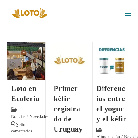
Loto en
Primer
Diferenc
Ecoferia
kéfir
ias entre
registra
el yogur
Noticias
/
Novedades
do de
y el kéfir
Sin
Uruguay
comentarios
Alimentación
/
Noveda