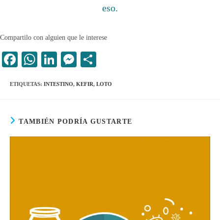
eso.
Compartilo con alguien que le interese
Fa
W
Li
M
C
ce
ha
nk
es
o
ETIQUETAS
:
INTESTINO
,
KEFIR
,
LOTO
bo
ts
ed
se
m
ok
A
In
ng
pa
pp
er
rti
TAMBIÉN PODRÍA GUSTARTE
r