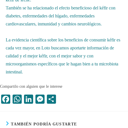
También se ha relacionado el efecto beneficioso del kéfir con
diabetes, enfermedades del hígado, enfermedades
cardiovasculares, inmunidad y cambios neurológicos.
La evidencia científica sobre los beneficios de consumir kéfir es
cada vez mayor, en Loto buscamos aportarte información de
calidad y el mejor kéfir, con el mejor sabor y con
microorganismos específicos que le hagan bien a tu microbiota
intestinal.
Compartilo con alguien que le interese
Fa
W
Li
M
C
ce
ha
nk
es
o
bo
ts
ed
se
m
ok
A
In
ng
pa
TAMBIÉN PODRÍA GUSTARTE