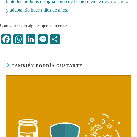
tanto los nódulos de agua como de leche se viene desarrollando
y adaptando hace miles de años.
Compartilo con alguien que le interese
Fa
W
Li
M
C
ce
ha
nk
es
o
bo
ts
ed
se
m
ok
A
In
ng
pa
TAMBIÉN PODRÍA GUSTARTE
pp
er
rti
r