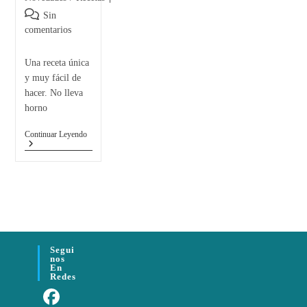
Sin
comentarios
Una receta única
y muy fácil de
hacer. No lleva
horno
Continuar Leyendo
Segui
Nos
En
Redes
Fa